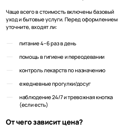
лучшее, что вы можете дать
родным для достойного
Чаще всего в стоимость включены базовый
проживания в самых сложных
уход и бытовые услуги. Перед оформлением
ситуациях по здоровью
уточните, входят ли:
питание 4–6 раз в день
помощь в гигиене и переодевании
контроль лекарств по назначению
ежедневные прогулки/досуг
наблюдение 24/7 и тревожная кнопка
(если есть)
От чего зависит цена?