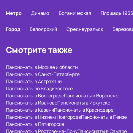
Метро
Динамо
Ботаническая
Площадь 1905
Город
Белоярский
Среднеуральск
Берёзов
Смотрите также
Пансионаты в Москве и области
Пансионаты в Санкт-Петербурге
Пансионаты в Астрахани
Пансионаты во Владивостоке
Пансионаты в Волгограде
Пансионаты в Воронеже
Пансионаты в Иваново
Пансионаты в Иркутске
Пансионаты в Казани
Пансионаты в Краснодаре
Пансионаты в Нижнем Новгороде
Пансионаты в Пензе
Пансионаты в Пятигорске
Пансионаты в Ростове-на-Дону
Пансионаты в Самаре