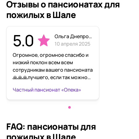
Отзывы о пансионатах для
пожилых в Шале
5.0
Ольга Днепровская
10 апреля 2025
Огромное, огромное спасибо и
низкий поклон всем всем
сотрудникам вашего пансионата
🙏🙏🙏лучшего, если так можно
говорить, в таких ситуациях,
Частный пансионат «Опека»
варианта ухода в иной мир,
просто нельзя было придумать🙏
🙏🙏мы очень благодарны Вам,
что Валера находился в таких
условиях, с таким отношением к
FAQ: пансионаты для
себе и последние дни своей
пожилых в Шале
жизни видел постоянную заботу