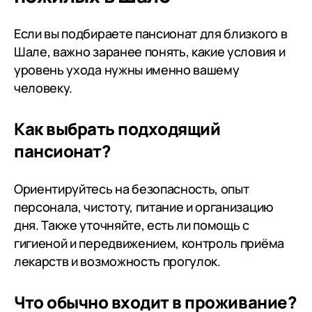
и внимание. Огромное спасибо
всем вам за его дни в Опеке🙏🙏
Если вы подбираете пансионат для близкого в
🙏всего самого лучшего вам и
Шале, важно заранее понять, какие условия и
вашим семьям, будьте здоровы и
уровень ухода нужны именно вашему
терпения, мужества,
человеку.
спокойствия вам в таком
сложном, но очень нужном для
Как выбрать подходящий
всех нас деле- уходе за нашими
родными и близкими🙏🙏🙏 Всем,
пансионат?
чьи родные и близкие, оказались,
по состоянию здоровья, в
Ориентируйтесь на безопасность, опыт
ситуации невозможности
персонала, чистоту, питание и организацию
проживания одни или даже
дня. Также уточняйте, есть ли помощь с
совместное проживание
гигиеной и передвижением, контроль приёма
невозможно, РЕКОМЕНДУЮ
лекарств и возможность прогулок.
Дегтярский пансионат. Был опыт
нескольких учреждений, только
сюда могу рекомендовать. Это
Что обычно входит в проживание?