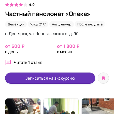
4.0
Частный пансионат «Опека»
Деменция
Уход 24/7
Альцгеймер
После инсульта
Вр
г. Дегтярск, ул. Чернышевского, д. 90
от 600 ₽
от 1 800 ₽
в день
в месяц
Читать
1 отзыв
Записаться на экскурсию