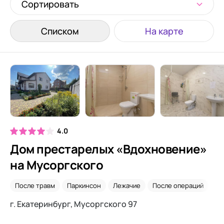
Сортировать
Списком
На карте
4.0
Дом престарелых «Вдохновение»
на Мусоргского
После травм
Паркинсон
Лежачие
После операций
Са
г. Екатеринбург, Мусоргского 97