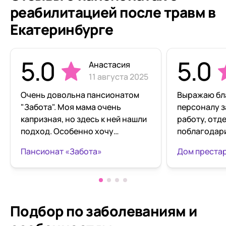
реабилитацией после травм в
Екатеринбурге
5.0
5.0
Анастасия
11 августа 2025
Очень довольна пансионатом
Выражаю бл
"Забота". Моя мама очень
персоналу 
капризная, но здесь к ней нашли
работу, отд
подход. Особенно хочу
поблагодар
отметить работу сиделки
пансионата.
Пансионат «Забота»
Натальи Георгиевны. Она
уровне и с 
терпеливая, всегда выслушает,
комфортом и
поможет с гигиеной. Мама стала
рекомендую
спокойнее, меньше жалуется.
лучшие в Ек
Прогулки на свежем воздухе
хороший рем
Подбор по заболеваниям
и
тоже очень важны, это ей
порядок, от