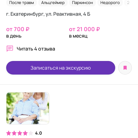
После травм
Альцгеймер
Паркинсон
Недорого
2-х м
г. Екатеринбург, ул. Реактивная, 4 Б
от 700 ₽
от 21 000 ₽
в день
в месяц
Читать
4 отзыва
Записаться на экскурсию
4.0