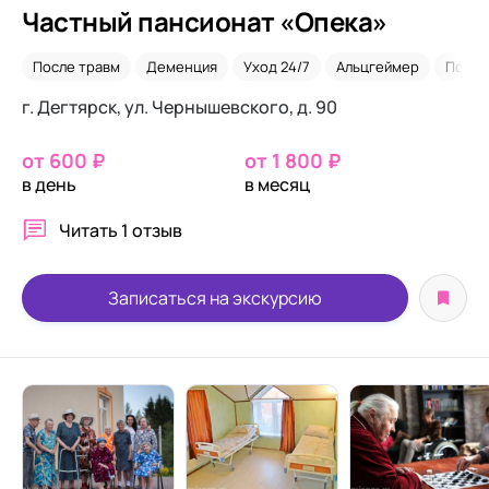
Частный пансионат «Опека»
После травм
Деменция
Уход 24/7
Альцгеймер
После
г. Дегтярск, ул. Чернышевского, д. 90
от 600 ₽
от 1 800 ₽
в день
в месяц
Читать
1 отзыв
Записаться на экскурсию