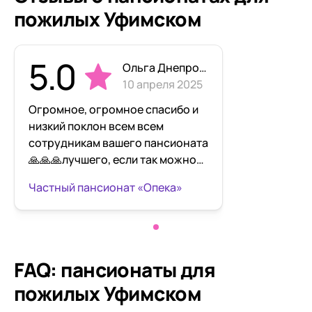
пожилых Уфимском
5.0
Ольга Днепровская
10 апреля 2025
Огромное, огромное спасибо и
низкий поклон всем всем
сотрудникам вашего пансионата
🙏🙏🙏лучшего, если так можно
говорить, в таких ситуациях,
Частный пансионат «Опека»
варианта ухода в иной мир,
просто нельзя было придумать🙏
🙏🙏мы очень благодарны Вам,
что Валера находился в таких
условиях, с таким отношением к
FAQ: пансионаты для
себе и последние дни своей
пожилых Уфимском
жизни видел постоянную заботу
и внимание. Огромное спасибо