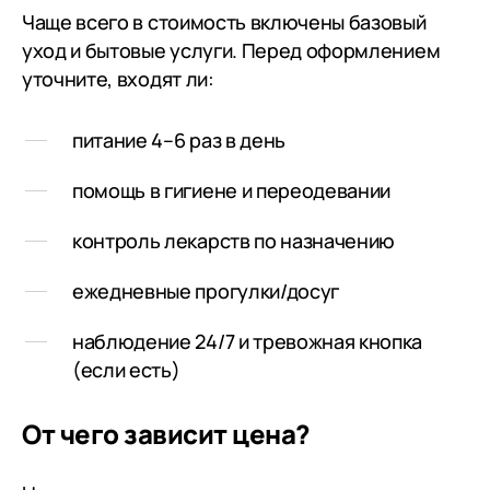
родным для достойного
Чаще всего в стоимость включены базовый
проживания в самых сложных
уход и бытовые услуги. Перед оформлением
ситуациях по здоровью
уточните, входят ли:
питание 4–6 раз в день
помощь в гигиене и переодевании
контроль лекарств по назначению
ежедневные прогулки/досуг
наблюдение 24/7 и тревожная кнопка
(если есть)
От чего зависит цена?