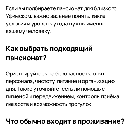
всем вам за его дни в Опеке🙏🙏
Если вы подбираете пансионат для близкого
🙏всего самого лучшего вам и
Уфимском, важно заранее понять, какие
вашим семьям, будьте здоровы и
условия и уровень ухода нужны именно
терпения, мужества,
вашему человеку.
спокойствия вам в таком
сложном, но очень нужном для
Как выбрать подходящий
всех нас деле- уходе за нашими
родными и близкими🙏🙏🙏 Всем,
пансионат?
чьи родные и близкие, оказались,
по состоянию здоровья, в
Ориентируйтесь на безопасность, опыт
ситуации невозможности
персонала, чистоту, питание и организацию
проживания одни или даже
дня. Также уточняйте, есть ли помощь с
совместное проживание
гигиеной и передвижением, контроль приёма
невозможно, РЕКОМЕНДУЮ
лекарств и возможность прогулок.
Дегтярский пансионат. Был опыт
нескольких учреждений, только
сюда могу рекомендовать. Это
Что обычно входит в проживание?
лучшее, что вы можете дать