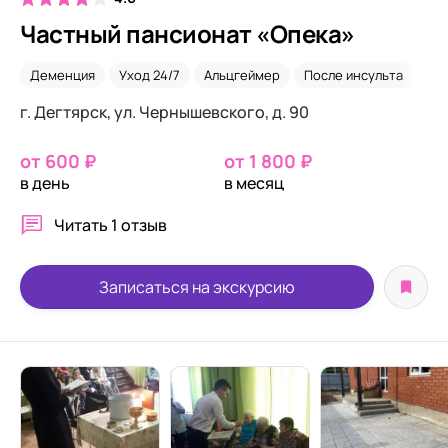
Частный пансионат «Опека»
Деменция
Уход 24/7
Альцгеймер
После инсульта
Вр
г. Дегтярск, ул. Чернышевского, д. 90
от 600 ₽
от 1 800 ₽
в день
в месяц
Читать
1 отзыв
Записаться на экскурсию