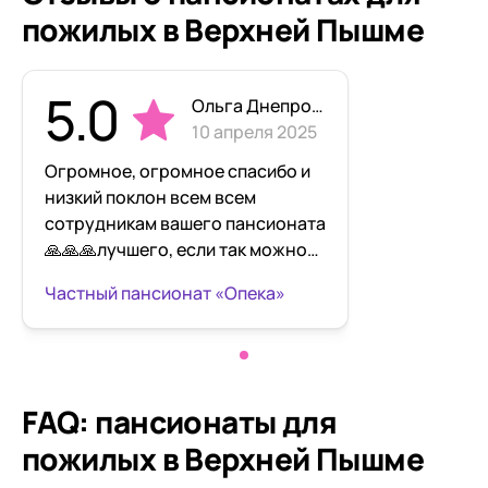
пожилых в Верхней Пышме
5.0
Ольга Днепровская
10 апреля 2025
Огромное, огромное спасибо и
низкий поклон всем всем
сотрудникам вашего пансионата
🙏🙏🙏лучшего, если так можно
говорить, в таких ситуациях,
Частный пансионат «Опека»
варианта ухода в иной мир,
просто нельзя было придумать🙏
🙏🙏мы очень благодарны Вам,
что Валера находился в таких
условиях, с таким отношением к
FAQ: пансионаты для
себе и последние дни своей
пожилых в Верхней Пышме
жизни видел постоянную заботу
и внимание. Огромное спасибо