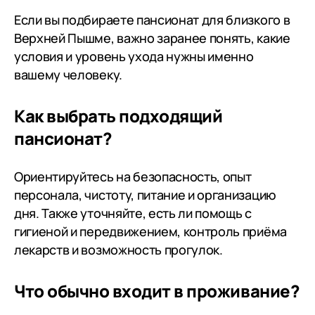
всем вам за его дни в Опеке🙏🙏
Если вы подбираете пансионат для близкого в
🙏всего самого лучшего вам и
Верхней Пышме, важно заранее понять, какие
вашим семьям, будьте здоровы и
условия и уровень ухода нужны именно
терпения, мужества,
вашему человеку.
спокойствия вам в таком
сложном, но очень нужном для
Как выбрать подходящий
всех нас деле- уходе за нашими
родными и близкими🙏🙏🙏 Всем,
пансионат?
чьи родные и близкие, оказались,
по состоянию здоровья, в
Ориентируйтесь на безопасность, опыт
ситуации невозможности
персонала, чистоту, питание и организацию
проживания одни или даже
дня. Также уточняйте, есть ли помощь с
совместное проживание
гигиеной и передвижением, контроль приёма
невозможно, РЕКОМЕНДУЮ
лекарств и возможность прогулок.
Дегтярский пансионат. Был опыт
нескольких учреждений, только
сюда могу рекомендовать. Это
Что обычно входит в проживание?
лучшее, что вы можете дать