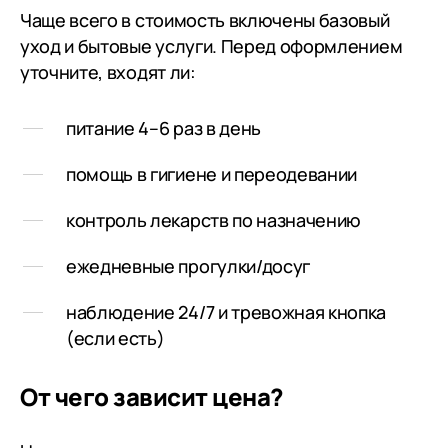
родным для достойного
Чаще всего в стоимость включены базовый
проживания в самых сложных
уход и бытовые услуги. Перед оформлением
ситуациях по здоровью
уточните, входят ли:
питание 4–6 раз в день
помощь в гигиене и переодевании
контроль лекарств по назначению
ежедневные прогулки/досуг
наблюдение 24/7 и тревожная кнопка
(если есть)
От чего зависит цена?