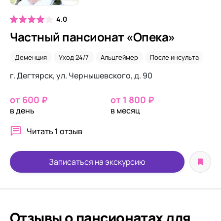
4.0
Частный пансионат «Опека»
Деменция
Уход 24/7
Альцгеймер
После инсульта
Вр
г. Дегтярск, ул. Чернышевского, д. 90
от 600 ₽
от 1 800 ₽
в день
в месяц
Читать
1 отзыв
Записаться на экскурсию
Отзывы о пансионатах для