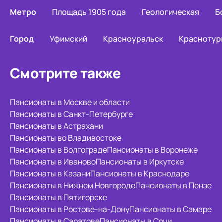
Метро
Площадь 1905 года
Геологическая
Б
Город
Уфимский
Красноуральск
Краснотур
Смотрите также
Пансионаты в Москве и области
Пансионаты в Санкт-Петербурге
Пансионаты в Астрахани
Пансионаты во Владивостоке
Пансионаты в Волгограде
Пансионаты в Воронеже
Пансионаты в Иваново
Пансионаты в Иркутске
Пансионаты в Казани
Пансионаты в Краснодаре
Пансионаты в Нижнем Новгороде
Пансионаты в Пензе
Пансионаты в Пятигорске
Пансионаты в Ростове-на-Дону
Пансионаты в Самаре
Пансионаты в Саратове
Пансионаты в Сочи